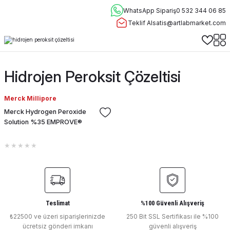
WhatsApp Sipariş
0 532 344 06 85
Teklif Al
satis@artlabmarket.com
Hidrojen Peroksit Çözeltisi
Merck Millipore
Merck Hydrogen Peroxide
Solution %35 EMPROVE®
Teslimat
%100 Güvenli Alışveriş
₺22500 ve üzeri siparişlerinizde
250 Bit SSL Sertifikası ile %100
ücretsiz gönderi imkanı
güvenli alışveriş