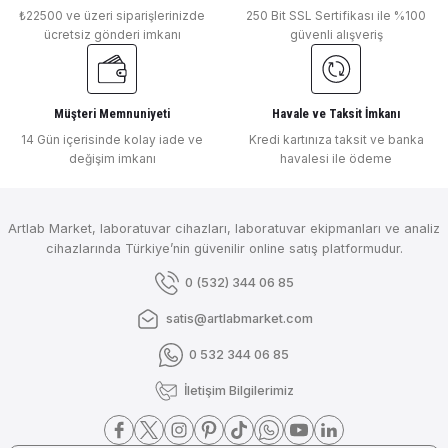
₺22500 ve üzeri siparişlerinizde
250 Bit SSL Sertifikası ile %100
ücretsiz gönderi imkanı
güvenli alışveriş
Müşteri Memnuniyeti
Havale ve Taksit İmkanı
14 Gün içerisinde kolay iade ve
Kredi kartınıza taksit ve banka
değişim imkanı
havalesi ile ödeme
Artlab Market, laboratuvar cihazları, laboratuvar ekipmanları ve analiz
cihazlarında Türkiye’nin güvenilir online satış platformudur.
0 (532) 344 06 85
satis@artlabmarket.com
0 532 344 06 85
İletişim Bilgilerimiz