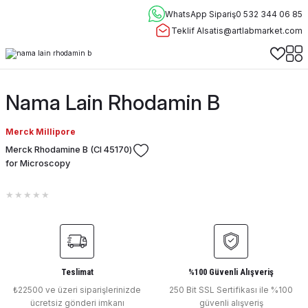
WhatsApp Sipariş
0 532 344 06 85
Teklif Al
satis@artlabmarket.com
Nama Lain Rhodamin B
Merck Millipore
Merck Rhodamine B (CI 45170)
for Microscopy
Teslimat
%100 Güvenli Alışveriş
₺22500 ve üzeri siparişlerinizde
250 Bit SSL Sertifikası ile %100
ücretsiz gönderi imkanı
güvenli alışveriş