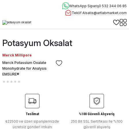
WhatsApp Sipariş
0 532 344 06 85
Teklif Al
satis@artlabmarket.com
Potasyum Oksalat
Merck Millipore
Merck Potassium Oxalate
Monohydrate for Analysis
EMSURE®
Teslimat
%100 Güvenli Alışveriş
₺22500 ve üzeri siparişlerinizde
250 Bit SSL Sertifikası ile %100
ücretsiz gönderi imkanı
güvenli alışveriş