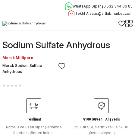
WhatsApp Sipariş
0 532 344 06 85
Teklif Al
satis@artlabmarket.com
Sodium Sulfate Anhydrous
Merck Millipore
Merck Sodium Sulfate
Anhydrous
Teslimat
%100 Güvenli Alışveriş
₺22500 ve üzeri siparişlerinizde
250 Bit SSL Sertifikası ile %100
ücretsiz gönderi imkanı
güvenli alışveriş