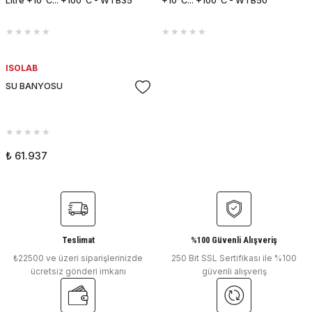
Litre +10°C... +100°C - WTB35
+10°C... +100°C - WTB50
ISOLAB
SU BANYOSU
₺ 61.937
Teslimat
%100 Güvenli Alışveriş
₺22500 ve üzeri siparişlerinizde
250 Bit SSL Sertifikası ile %100
ücretsiz gönderi imkanı
güvenli alışveriş