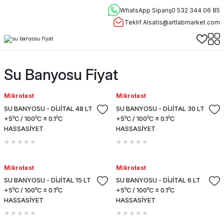
WhatsApp Sipariş
0 532 344 06 85
Teklif Al
satis@artlabmarket.com
Su Banyosu Fiyat
Mikrotest
Mikrotest
SU BANYOSU - DİJİTAL 48 LT
SU BANYOSU - DİJİTAL 30 LT
+5⁰C / 100⁰C ± 0.1⁰C
+5⁰C / 100⁰C ± 0.1⁰C
HASSASİYET
HASSASİYET
Mikrotest
Mikrotest
SU BANYOSU - DİJİTAL 15 LT
SU BANYOSU - DİJİTAL 6 LT
+5⁰C / 100⁰C ± 0.1⁰C
+5⁰C / 100⁰C ± 0.1⁰C
HASSASİYET
HASSASİYET