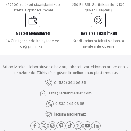
₺22500 ve üzeri siparişlerinizde
250 Bit SSL Sertifikası ile %100
ücretsiz gönderi imkanı
güvenli alışveriş
Müşteri Memnuniyeti
Havale ve Taksit İmkanı
14 Gün içerisinde kolay iade ve
Kredi kartınıza taksit ve banka
değişim imkanı
havalesi ile ödeme
Artlab Market, laboratuvar cihazları, laboratuvar ekipmanları ve analiz
cihazlarında Türkiye’nin güvenilir online satış platformudur.
0 (532) 344 06 85
satis@artlabmarket.com
0 532 344 06 85
İletişim Bilgilerimiz