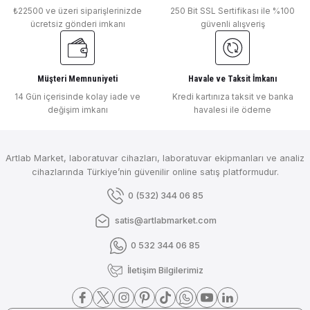
₺22500 ve üzeri siparişlerinizde
250 Bit SSL Sertifikası ile %100
ücretsiz gönderi imkanı
güvenli alışveriş
Müşteri Memnuniyeti
Havale ve Taksit İmkanı
14 Gün içerisinde kolay iade ve
Kredi kartınıza taksit ve banka
değişim imkanı
havalesi ile ödeme
Artlab Market, laboratuvar cihazları, laboratuvar ekipmanları ve analiz
cihazlarında Türkiye’nin güvenilir online satış platformudur.
0 (532) 344 06 85
satis@artlabmarket.com
0 532 344 06 85
İletişim Bilgilerimiz