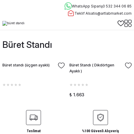
WhatsApp Sipariş
0 532 344 06 85
Teklif Al
satis@artlabmarket.com
Büret Standı
Büret standı (üçgen ayaklı)
Büret Standı ( Dikdörtgen
Ayaklı )
₺ 1.663
Teslimat
%100 Güvenli Alışveriş