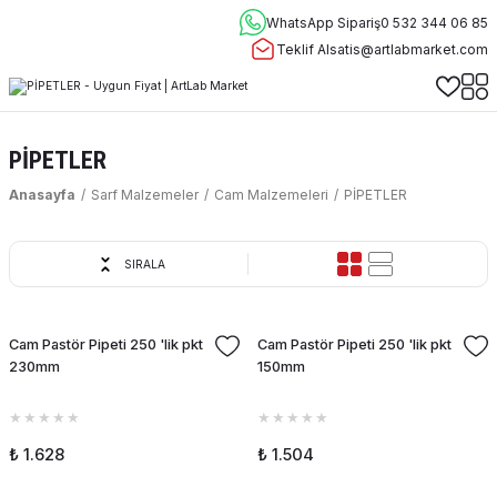
WhatsApp Sipariş
0 532 344 06 85
Teklif Al
satis@artlabmarket.com
PİPETLER
Anasayfa
Sarf Malzemeler
Cam Malzemeleri
PİPETLER
SIRALA
Cam Pastör Pipeti 250 'lik pkt
Cam Pastör Pipeti 250 'lik pkt
230mm
150mm
₺ 1.628
₺ 1.504