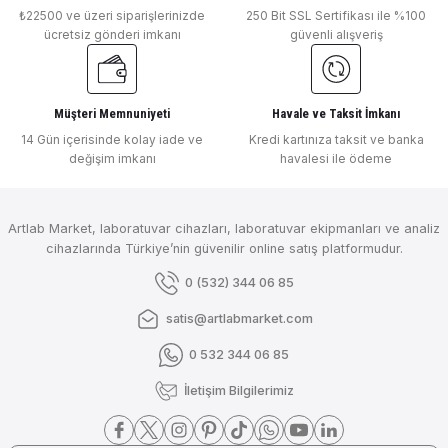
₺22500 ve üzeri siparişlerinizde
250 Bit SSL Sertifikası ile %100
ücretsiz gönderi imkanı
güvenli alışveriş
Müşteri Memnuniyeti
Havale ve Taksit İmkanı
14 Gün içerisinde kolay iade ve
Kredi kartınıza taksit ve banka
değişim imkanı
havalesi ile ödeme
Artlab Market, laboratuvar cihazları, laboratuvar ekipmanları ve analiz
cihazlarında Türkiye’nin güvenilir online satış platformudur.
0 (532) 344 06 85
satis@artlabmarket.com
0 532 344 06 85
İletişim Bilgilerimiz