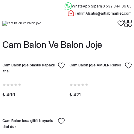
WhatsApp Sipariş
0 532 344 06 85
Teklif Al
satis@artlabmarket.com
Cam Balon Ve Balon Joje
Cam Balon joje plastik kapaklı
Cam Balon joje AMBER Renkli
İthal
₺ 499
₺ 421
Cam Balon kısa şilifli boyunlu
dibi düz