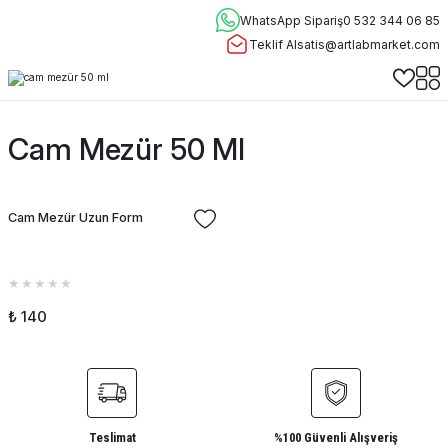
WhatsApp Sipariş
0 532 344 06 85
Teklif Al
satis@artlabmarket.com
Cam Mezür 50 Ml
Cam Mezür Uzun Form
₺ 140
Teslimat
%100 Güvenli Alışveriş