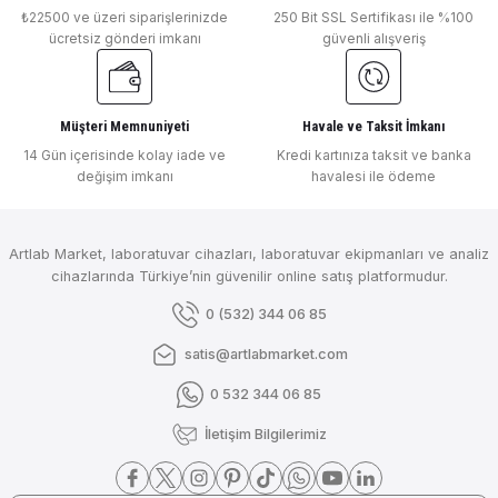
₺22500 ve üzeri siparişlerinizde
250 Bit SSL Sertifikası ile %100
ücretsiz gönderi imkanı
güvenli alışveriş
Müşteri Memnuniyeti
Havale ve Taksit İmkanı
14 Gün içerisinde kolay iade ve
Kredi kartınıza taksit ve banka
değişim imkanı
havalesi ile ödeme
Artlab Market, laboratuvar cihazları, laboratuvar ekipmanları ve analiz
cihazlarında Türkiye’nin güvenilir online satış platformudur.
0 (532) 344 06 85
satis@artlabmarket.com
0 532 344 06 85
İletişim Bilgilerimiz