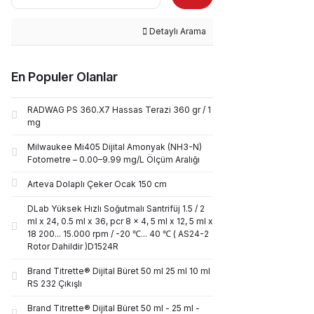
Detaylı Arama
En Populer Olanlar
RADWAG PS 360.X7 Hassas Terazi 360 gr / 1
mg
Milwaukee Mi405 Dijital Amonyak (NH3-N)
Fotometre – 0.00–9.99 mg/L Ölçüm Aralığı
Arteva Dolaplı Çeker Ocak 150 cm
DLab Yüksek Hızlı Soğutmalı Santrifüj 1.5 / 2
ml x 24, 0.5 ml x 36, pcr 8 x 4, 5 ml x 12, 5 ml x
18 200... 15.000 rpm / -20 ℃... 40 ℃ ( AS24-2
Rotor Dahildir )D1524R
Brand Titrette® Dijital Büret 50 ml 25 ml 10 ml
RS 232 Çıkışlı
Brand Titrette® Dijital Büret 50 ml - 25 ml -