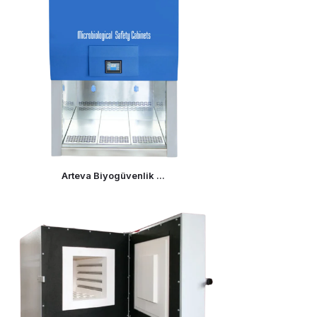
Arteva Biyogüvenlik ...