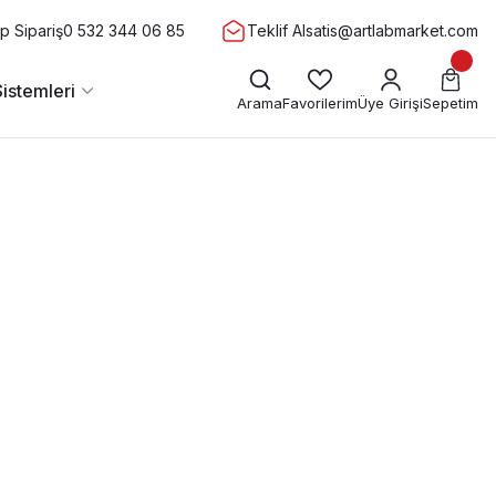
 Sipariş
0 532 344 06 85
Teklif Al
satis@artlabmarket.com
istemleri
Arama
Favorilerim
Üye Girişi
Sepetim