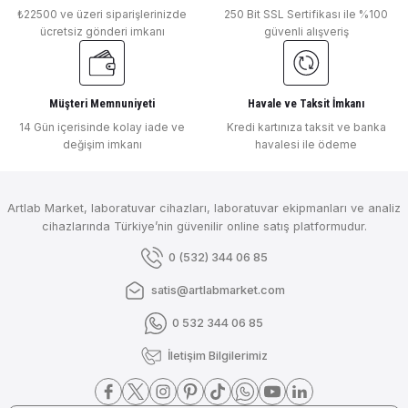
₺22500 ve üzeri siparişlerinizde
250 Bit SSL Sertifikası ile %100
ücretsiz gönderi imkanı
güvenli alışveriş
Müşteri Memnuniyeti
Havale ve Taksit İmkanı
14 Gün içerisinde kolay iade ve
Kredi kartınıza taksit ve banka
değişim imkanı
havalesi ile ödeme
Artlab Market, laboratuvar cihazları, laboratuvar ekipmanları ve analiz
cihazlarında Türkiye’nin güvenilir online satış platformudur.
0 (532) 344 06 85
satis@artlabmarket.com
0 532 344 06 85
İletişim Bilgilerimiz