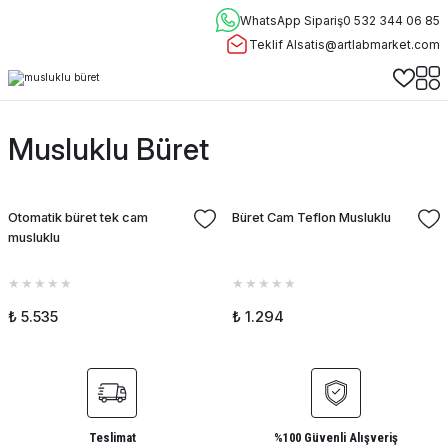
WhatsApp Sipariş
0 532 344 06 85
Teklif Al
satis@artlabmarket.com
Musluklu Büret
Otomatik büret tek cam
Büret Cam Teflon Musluklu
musluklu
₺ 5.535
₺ 1.294
Teslimat
%100 Güvenli Alışveriş