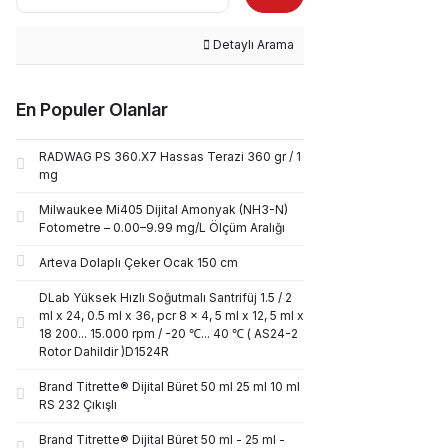
Detaylı Arama
En Populer Olanlar
RADWAG PS 360.X7 Hassas Terazi 360 gr / 1
mg
Milwaukee Mi405 Dijital Amonyak (NH3-N)
Fotometre – 0.00–9.99 mg/L Ölçüm Aralığı
Arteva Dolaplı Çeker Ocak 150 cm
DLab Yüksek Hızlı Soğutmalı Santrifüj 1.5 / 2
ml x 24, 0.5 ml x 36, pcr 8 x 4, 5 ml x 12, 5 ml x
18 200... 15.000 rpm / -20 ℃... 40 ℃ ( AS24-2
Rotor Dahildir )D1524R
Brand Titrette® Dijital Büret 50 ml 25 ml 10 ml
RS 232 Çıkışlı
Brand Titrette® Dijital Büret 50 ml - 25 ml -