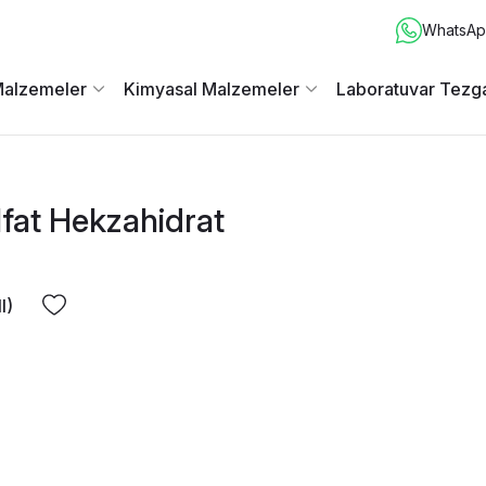
WhatsApp
Malzemeler
Kimyasal Malzemeler
Laboratuvar Tezga
lfat Hekzahidrat
I)
xtra