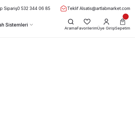
 Sipariş
0 532 344 06 85
Teklif Al
satis@artlabmarket.com
h Sistemleri
Arama
Favorilerim
Üye Girişi
Sepetim