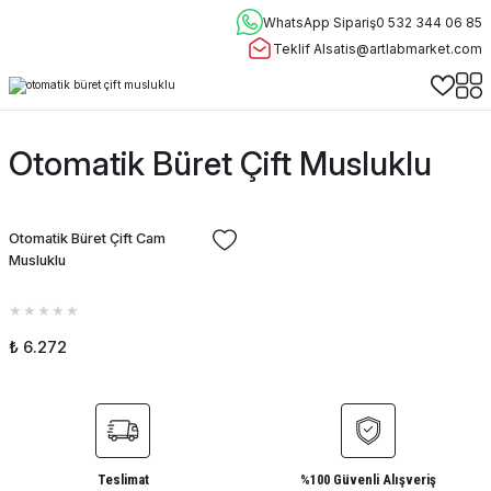
WhatsApp Sipariş
0 532 344 06 85
Teklif Al
satis@artlabmarket.com
Otomatik Büret Çift Musluklu
Otomatik Büret Çift Cam
Musluklu
₺ 6.272
Teslimat
%100 Güvenli Alışveriş