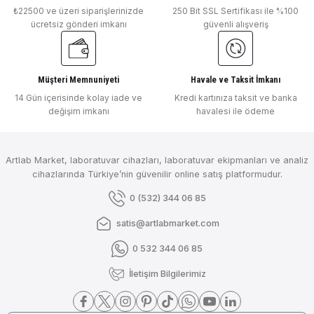
₺22500 ve üzeri siparişlerinizde
250 Bit SSL Sertifikası ile %100
ücretsiz gönderi imkanı
güvenli alışveriş
Müşteri Memnuniyeti
Havale ve Taksit İmkanı
14 Gün içerisinde kolay iade ve
Kredi kartınıza taksit ve banka
değişim imkanı
havalesi ile ödeme
Artlab Market, laboratuvar cihazları, laboratuvar ekipmanları ve analiz
cihazlarında Türkiye’nin güvenilir online satış platformudur.
0 (532) 344 06 85
satis@artlabmarket.com
0 532 344 06 85
İletişim Bilgilerimiz