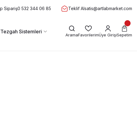
 Sipariş
0 532 344 06 85
Teklif Al
satis@artlabmarket.com
 Tezgah Sistemleri
Arama
Favorilerim
Üye Girişi
Sepetim