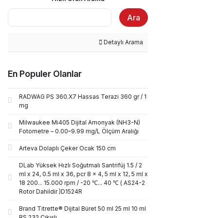
Ara
Detaylı Arama
En Populer Olanlar
RADWAG PS 360.X7 Hassas Terazi 360 gr / 1
mg
Milwaukee Mi405 Dijital Amonyak (NH3-N)
Fotometre – 0.00–9.99 mg/L Ölçüm Aralığı
Arteva Dolaplı Çeker Ocak 150 cm
DLab Yüksek Hızlı Soğutmalı Santrifüj 1.5 / 2
ml x 24, 0.5 ml x 36, pcr 8 x 4, 5 ml x 12, 5 ml x
18 200... 15.000 rpm / -20 ℃... 40 ℃ ( AS24-2
Rotor Dahildir )D1524R
Brand Titrette® Dijital Büret 50 ml 25 ml 10 ml
RS 232 Çıkışlı