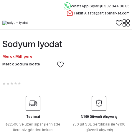
WhatsApp Sipariş
0 532 344 06 85
Teklif Al
satis@artlabmarket.com
Sodyum Iyodat
Merck Millipore
Merck Sodium Iodate
Teslimat
%100 Güvenli Alışveriş
₺22500 ve üzeri siparişlerinizde
250 Bit SSL Sertifikası ile %100
ücretsiz gönderi imkanı
güvenli alışveriş