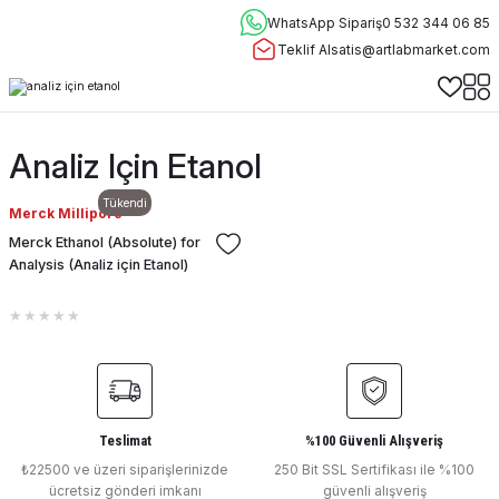
WhatsApp Sipariş
0 532 344 06 85
Teklif Al
satis@artlabmarket.com
Analiz Için Etanol
Tükendi
Merck Millipore
Merck Ethanol (Absolute) for
Analysis (Analiz için Etanol)
Teslimat
%100 Güvenli Alışveriş
₺22500 ve üzeri siparişlerinizde
250 Bit SSL Sertifikası ile %100
ücretsiz gönderi imkanı
güvenli alışveriş